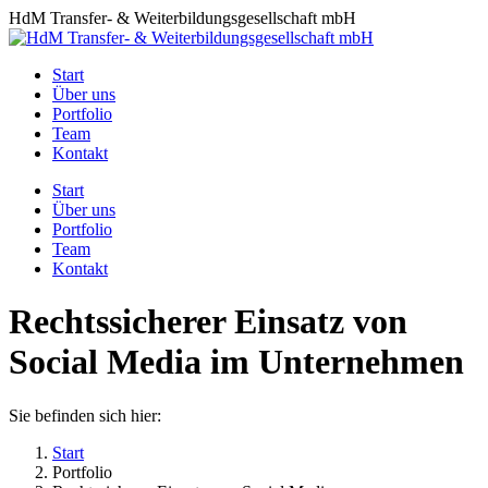
Zum
HdM Transfer- & Weiterbildungsgesellschaft mbH
Inhalt
springen
Start
Über uns
Portfolio
Team
Kontakt
Start
Über uns
Portfolio
Team
Kontakt
Rechtssicherer Einsatz von
Social Media im Unternehmen
Sie befinden sich hier:
Start
Portfolio