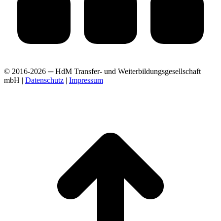
© 2016-2026 ─ HdM Transfer- und Weiterbildungsgesellschaft
mbH |
Datenschutz
|
Impressum
t
T