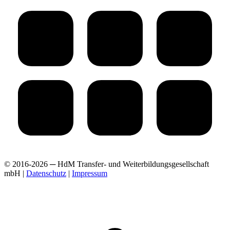
© 2016-2026 ─ HdM Transfer- und Weiterbildungsgesellschaft
mbH |
Datenschutz
|
Impressum
t
T