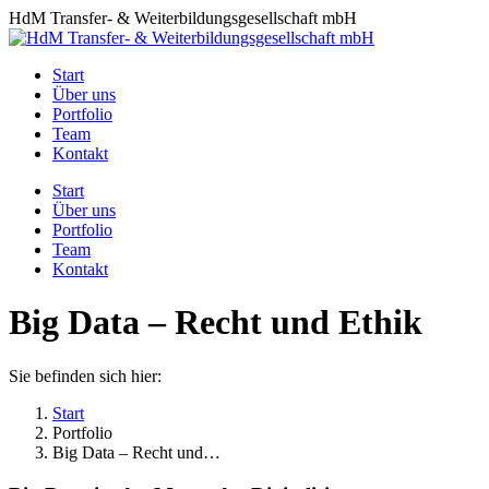
Zum
HdM Transfer- & Weiterbildungsgesellschaft mbH
Inhalt
springen
Start
Über uns
Portfolio
Team
Kontakt
Start
Über uns
Portfolio
Team
Kontakt
Big Data – Recht und Ethik
Sie befinden sich hier:
Start
Portfolio
Big Data – Recht und…